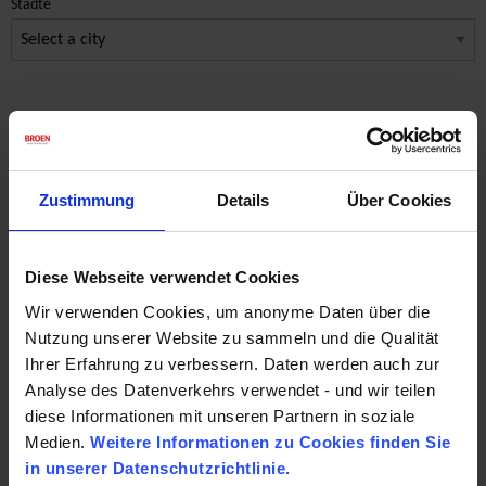
Städte
Hess Metalle
Schweiz
Zustimmung
Details
Über Cookies
Kundensegment Building Installations
Hagackerstrasse 10
Diese Webseite verwendet Cookies
8953 Dietlikon
Wir verwenden Cookies, um anonyme Daten über die
Nutzung unserer Website zu sammeln und die Qualität
Ansprechspartner:
Ihrer Erfahrung zu verbessern. Daten werden auch zur
Ferdinand Huser
Analyse des Datenverkehrs verwendet - und wir teilen
diese Informationen mit unseren Partnern in soziale
Email :
info@hessmetalle.ch
Medien.
Weitere Informationen zu Cookies finden Sie
Website:
www.hessmetalle.ch
in unserer Datenschutzrichtlinie.