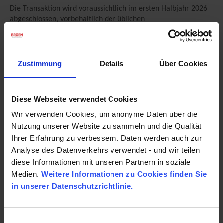
Die Transaktion wird voraussichtlich im ersten Halbjahr 2026
abgeschlossen, vorbehaltlich der üblichen
Abschlussbedingungen und behördlichen Genehmigungen.
Ungeachtet der Übernahme läuft der Geschäftsbetrieb wie
gewohnt weiter. Alle bestehenden Kunden-, Lieferanten- und
Vertriebspartnerverträge bleiben bestehen, und Ihre
Zustimmung
Details
Über Cookies
bisherigen Ansprechpartner bleiben unverändert.
Bei Fragen wenden Sie sich bitte an Ihren üblichen
Diese Webseite verwendet Cookies
Ansprechpartner bei Vexve oder BROEN.
Wir verwenden Cookies, um anonyme Daten über die
Nutzung unserer Website zu sammeln und die Qualität
Für weitere Informationen:
Ihrer Erfahrung zu verbessern. Daten werden auch zur
Analyse des Datenverkehrs verwendet - und wir teilen
BROEN
diese Informationen mit unseren Partnern in soziale
CEO Ken Sørensen
Tel. +45 3037 3204
Medien.
Weitere Informationen zu Cookies finden Sie
in unserer Datenschutzrichtlinie.
Vexve
CEO Paul Gustavsson
Tel.
+358 50 411 0898
Einwilligungsauswahl